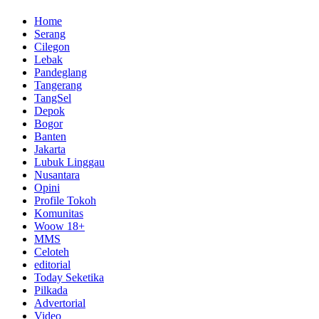
Home
Serang
Cilegon
Lebak
Pandeglang
Tangerang
TangSel
Depok
Bogor
Banten
Jakarta
Lubuk Linggau
Nusantara
Opini
Profile Tokoh
Komunitas
Woow 18+
MMS
Celoteh
editorial
Today Seketika
Pilkada
Advertorial
Video