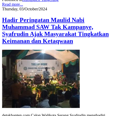
Read more...
Thursday, 03/October/2024
Hadir Peringatan Maulid Nabi
Muhammad SAW Tak Kampanye,
Syafrudin Ajak Masyarakat Tingkatkan
Keimanan dan Ketaqwaan
detakbanten.com Calon Walikota Serang Syafrudin menghadiri