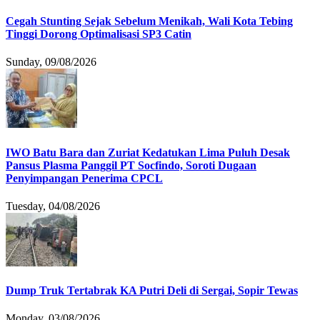
Cegah Stunting Sejak Sebelum Menikah, Wali Kota Tebing
Tinggi Dorong Optimalisasi SP3 Catin
Sunday, 09/08/2026
IWO Batu Bara dan Zuriat Kedatukan Lima Puluh Desak
Pansus Plasma Panggil PT Socfindo, Soroti Dugaan
Penyimpangan Penerima CPCL
Tuesday, 04/08/2026
Dump Truk Tertabrak KA Putri Deli di Sergai, Sopir Tewas
Monday, 03/08/2026