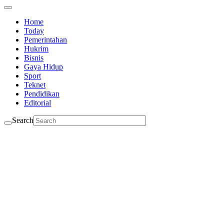
Home
Today
Pemerintahan
Hukrim
Bisnis
Gaya Hidup
Sport
Teknet
Pendidikan
Editorial
Search