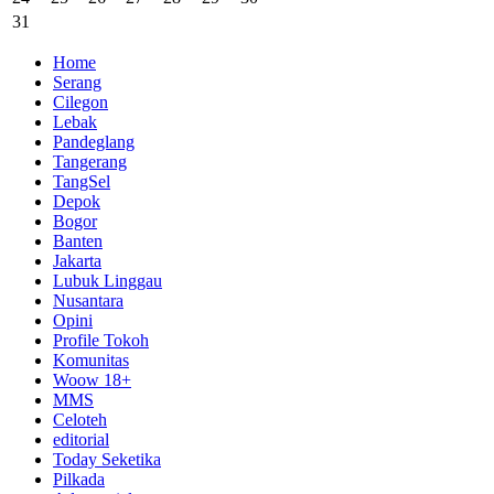
31
Home
Serang
Cilegon
Lebak
Pandeglang
Tangerang
TangSel
Depok
Bogor
Banten
Jakarta
Lubuk Linggau
Nusantara
Opini
Profile Tokoh
Komunitas
Woow 18+
MMS
Celoteh
editorial
Today Seketika
Pilkada