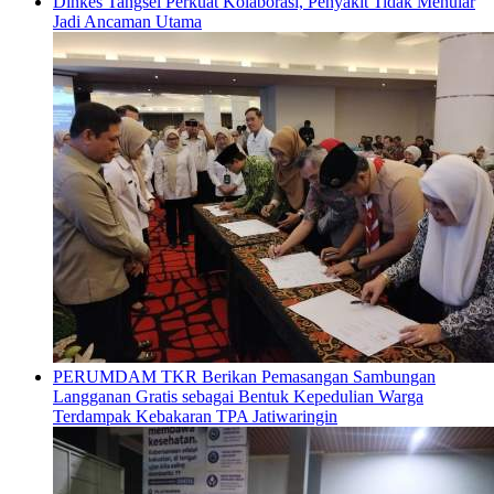
Dinkes Tangsel Perkuat Kolaborasi, Penyakit Tidak Menular
Jadi Ancaman Utama
PERUMDAM TKR Berikan Pemasangan Sambungan
Langganan Gratis sebagai Bentuk Kepedulian Warga
Terdampak Kebakaran TPA Jatiwaringin