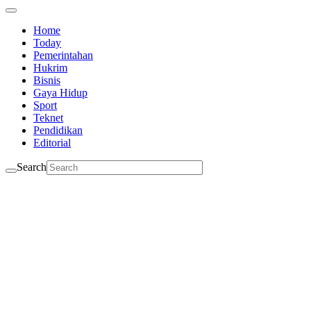
Home
Today
Pemerintahan
Hukrim
Bisnis
Gaya Hidup
Sport
Teknet
Pendidikan
Editorial
Search