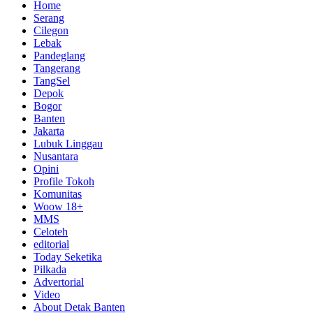
Home
Serang
Cilegon
Lebak
Pandeglang
Tangerang
TangSel
Depok
Bogor
Banten
Jakarta
Lubuk Linggau
Nusantara
Opini
Profile Tokoh
Komunitas
Woow 18+
MMS
Celoteh
editorial
Today Seketika
Pilkada
Advertorial
Video
About Detak Banten