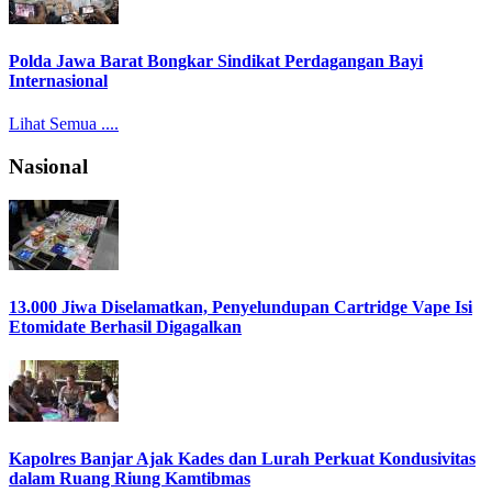
Polda Jawa Barat Bongkar Sindikat Perdagangan Bayi
Internasional
Lihat Semua ....
Nasional
13.000 Jiwa Diselamatkan, Penyelundupan Cartridge Vape Isi
Etomidate Berhasil Digagalkan
Kapolres Banjar Ajak Kades dan Lurah Perkuat Kondusivitas
dalam Ruang Riung Kamtibmas