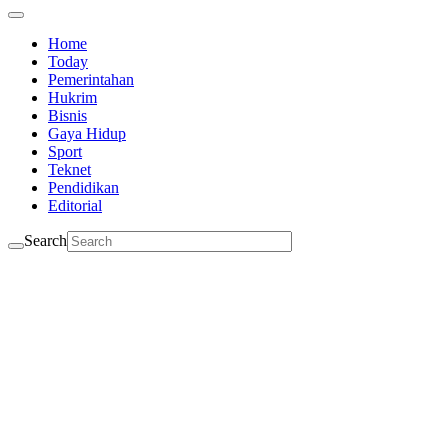
Home
Today
Pemerintahan
Hukrim
Bisnis
Gaya Hidup
Sport
Teknet
Pendidikan
Editorial
Search