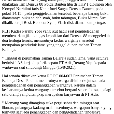
dilakukan Tim Densus 88 Polda Banten tiba di TKP 1 dipimpin oleh
Kompol Nurhilmi faris Kanit Intel Satgas Densus Banten, pada
pukul 14.15,, pada penggeledahan tersebut, beberapa barang bukti
diantaranya buku aqidah syah, buku tabungan, Buku Mimpi Suci
dibalik Jeruji Besi, Bendera Syah, Flash disk diamankan petugas.
PLH Kades Parahu Yopi yang ikut hadir saat penggeledahan
membenarkan jika petugas kepolisian dari Densus 88 menggeledah
dua terduga teroris, menurutnya kedua warganya tersebut
merupakan penduduk lama yang tinggal di perumahan Taman
Balaraja.
" Tinggal di perumahan Taman Balaraja sudah lama, yang satunya
berinisial AS kerja di pabrik sepatu PT Adis,"terang Yopi kepada
wartawan saat sihubungi Minggu (15/8/2021).
Hal senada dikatakan ketua RT RT.004/007 Perumahan Taman
Balaraja Desa Parahu, menurutnya warga disini terkejut saat ada
penggeledahan dan penangkapan warganya, karena dalam
keshariannya kedua warganya tersebut bergaul seperti biasa, apalagi
satu orang yang ditangkap merupakan karyawan di PT Adis.
" Memang yang ditangkap suka pergi sabtu dan minggu saat
liburan, pulangnya kadang malam seninnya, wargapun banyak yang
terkwjut saat ada penangkapan dan penggeladahan,tandasnya.