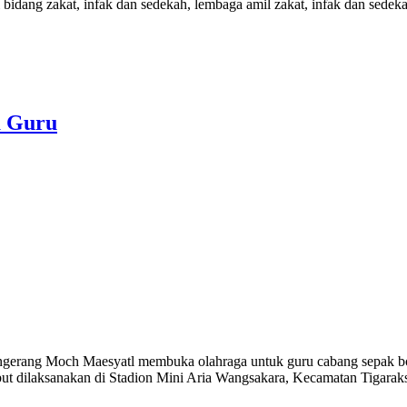
idang zakat, infak dan sedekah, lembaga amil zakat, infak dan sed
a Guru
erang Moch Maesyatl membuka olahraga untuk guru cabang sepak bo
t dilaksanakan di Stadion Mini Aria Wangsakara, Kecamatan Tigaraks