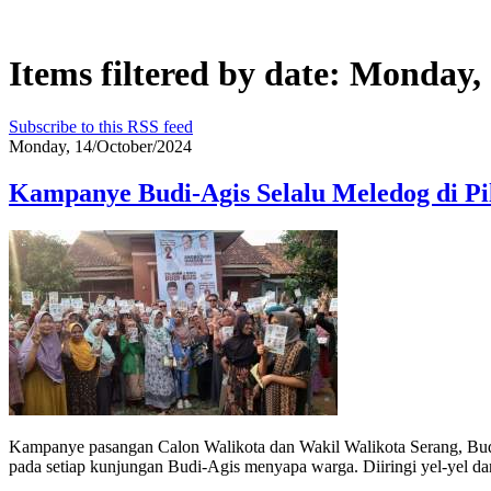
Items filtered by date: Monday,
Subscribe to this RSS feed
Monday, 14/October/2024
Kampanye Budi-Agis Selalu Meledog di Pi
Kampanye pasangan Calon Walikota dan Wakil Walikota Serang, Budi 
pada setiap kunjungan Budi-Agis menyapa warga. Diiringi yel-yel da