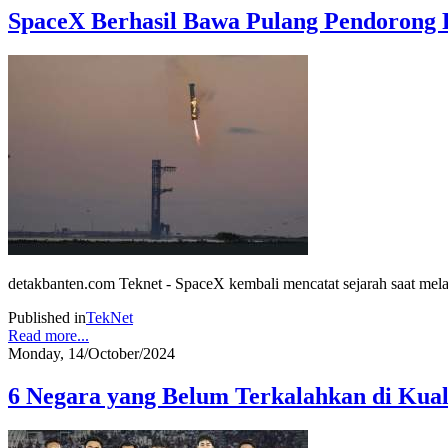
SpaceX Berhasil Bawa Pulang Pendorong 
detakbanten.com Teknet - SpaceX kembali mencatat sejarah saat melak
Published in
TekNet
Read more...
Monday, 14/October/2024
6 Negara yang Belum Terkalahkan di Kuali