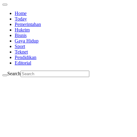
Home
Today
Pemerintahan
Hukrim
Bisnis
Gaya Hidup
Sport
Teknet
Pendidikan
Editorial
Search