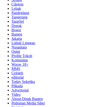
Cilegon
Lebak
Pandeglang
Tangerang
TangSel
Depok
Bogor
Banten
Jakarta
Lubuk Linggau
Nusantara
Opini
Profile Tokoh
Komunitas
Woow 18+
MMS
Celoteh
editorial
Today Seketika
Pilkada
Advertorial
Video
About Detak Banten
Pedoman Media Siber