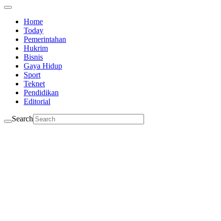
Home
Today
Pemerintahan
Hukrim
Bisnis
Gaya Hidup
Sport
Teknet
Pendidikan
Editorial
Search