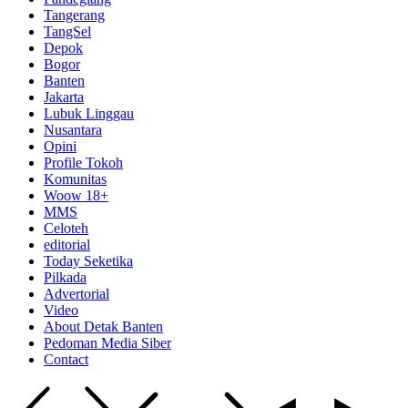
Tangerang
TangSel
Depok
Bogor
Banten
Jakarta
Lubuk Linggau
Nusantara
Opini
Profile Tokoh
Komunitas
Woow 18+
MMS
Celoteh
editorial
Today Seketika
Pilkada
Advertorial
Video
About Detak Banten
Pedoman Media Siber
Contact