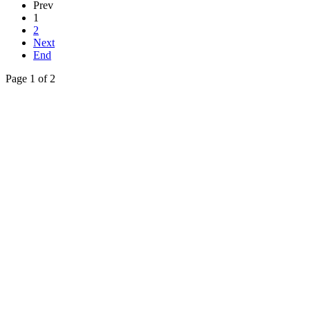
Prev
1
2
Next
End
Page 1 of 2