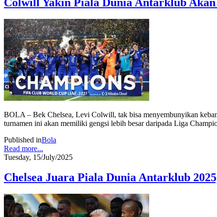
Colwill Yakin Piala Dunia Antarklub Ak
BOLA – Bek Chelsea, Levi Colwill, tak bisa menyembunyikan kebang
turnamen ini akan memiliki gengsi lebih besar daripada Liga Champi
Published in
Bola
Read more...
Tuesday, 15/July/2025
Chelsea Juara Piala Dunia Antarklub 2025