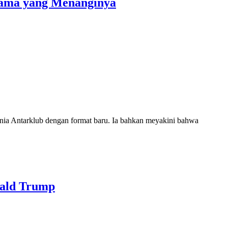
tama yang Menanginya
ia Antarklub dengan format baru. Ia bahkan meyakini bahwa
nald Trump