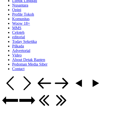
Lubuk Linggau
Nusantara
Opini
Profile Tokoh
Komunitas
Woow 18+
MMS
Celoteh
editorial
Today Seketika
Pilkada
Advertorial
Video
About Detak Banten
Pedoman Media Siber
Contact