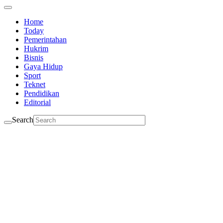
Home
Today
Pemerintahan
Hukrim
Bisnis
Gaya Hidup
Sport
Teknet
Pendidikan
Editorial
Search