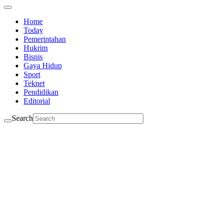
Home
Today
Pemerintahan
Hukrim
Bisnis
Gaya Hidup
Sport
Teknet
Pendidikan
Editorial
Search