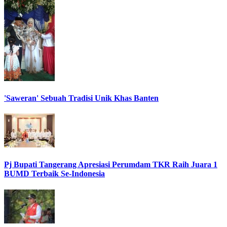
'Saweran' Sebuah Tradisi Unik Khas Banten
Pj Bupati Tangerang Apresiasi Perumdam TKR Raih Juara 1
BUMD Terbaik Se-Indonesia