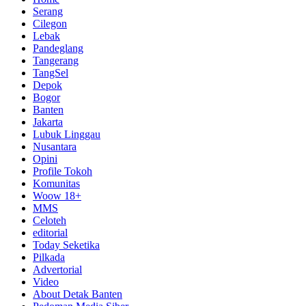
Serang
Cilegon
Lebak
Pandeglang
Tangerang
TangSel
Depok
Bogor
Banten
Jakarta
Lubuk Linggau
Nusantara
Opini
Profile Tokoh
Komunitas
Woow 18+
MMS
Celoteh
editorial
Today Seketika
Pilkada
Advertorial
Video
About Detak Banten