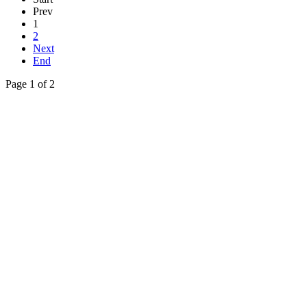
Prev
1
2
Next
End
Page 1 of 2