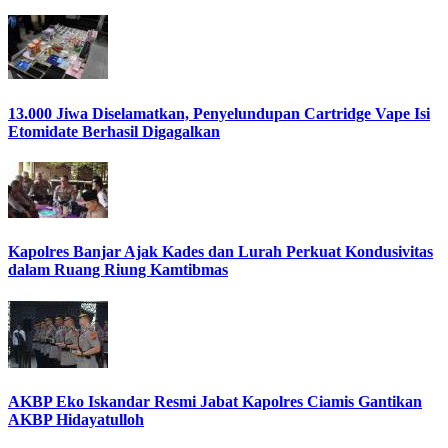
13.000 Jiwa Diselamatkan, Penyelundupan Cartridge Vape Isi
Etomidate Berhasil Digagalkan
Kapolres Banjar Ajak Kades dan Lurah Perkuat Kondusivitas
dalam Ruang Riung Kamtibmas
AKBP Eko Iskandar Resmi Jabat Kapolres Ciamis Gantikan
AKBP Hidayatulloh