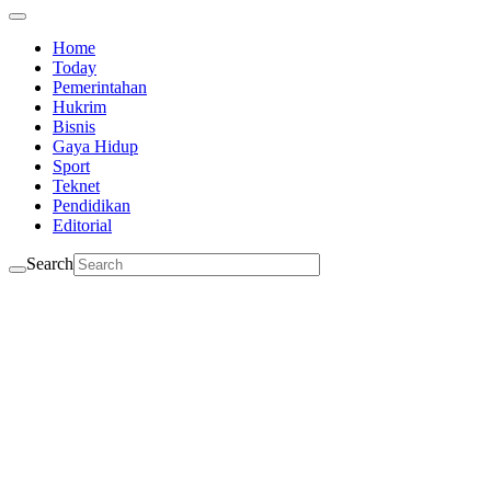
Home
Today
Pemerintahan
Hukrim
Bisnis
Gaya Hidup
Sport
Teknet
Pendidikan
Editorial
Search