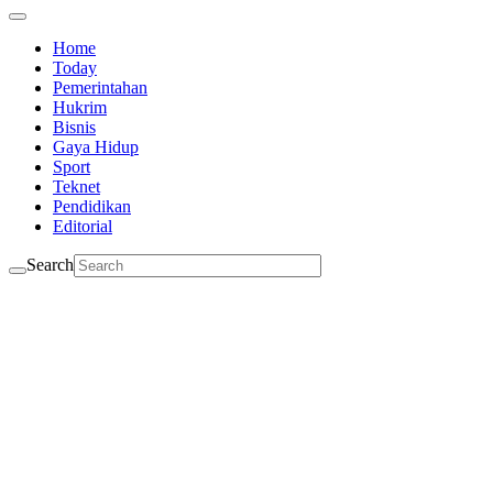
Home
Today
Pemerintahan
Hukrim
Bisnis
Gaya Hidup
Sport
Teknet
Pendidikan
Editorial
Search