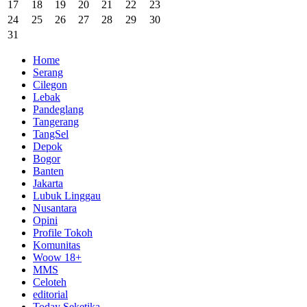
17
18
19
20
21
22
23
24
25
26
27
28
29
30
31
Home
Serang
Cilegon
Lebak
Pandeglang
Tangerang
TangSel
Depok
Bogor
Banten
Jakarta
Lubuk Linggau
Nusantara
Opini
Profile Tokoh
Komunitas
Woow 18+
MMS
Celoteh
editorial
Today Seketika