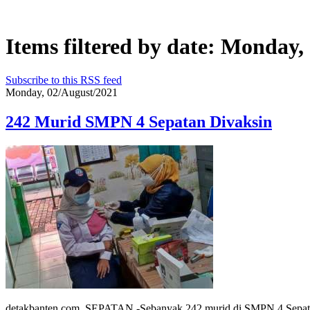
Items filtered by date: Monday,
Subscribe to this RSS feed
Monday, 02/August/2021
242 Murid SMPN 4 Sepatan Divaksin
detakbanten.com, SEPATAN -Sebanyak 242 murid di SMPN 4 Sepatan,