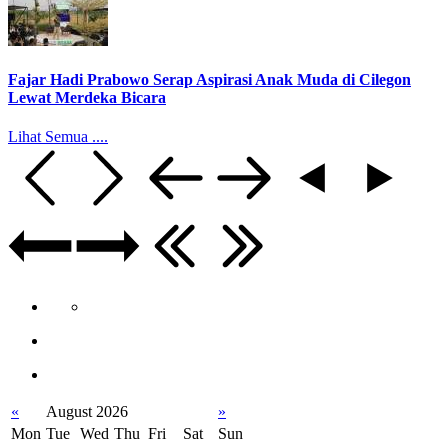
Fajar Hadi Prabowo Serap Aspirasi Anak Muda di Cilegon
Lewat Merdeka Bicara
Lihat Semua ....
«
August 2026
»
Mon
Tue
Wed
Thu
Fri
Sat
Sun