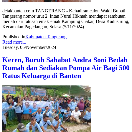
detakbanten.com TANGERANG - Kehadiran calon Wakil Bupati
Tangerang nomor urut 2, Intan Nurul Hikmah mendapat sambutan
meriah dari ratusan emak-emak Kampung Ciakar, Desa Kadusirung,
Kecamatan Pagedangan, Selasa (5/11/2024).
Published in
Kabupaten Tangerang
Read more...
Tuesday, 05/November/2024
Keren, Buruh Sahabat Andra Soni Bedah
Rumah dan Sediakan Pompa Air Bagi 500
Ratus Keluarga di Banten