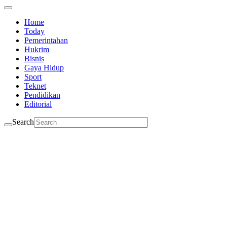
Home
Today
Pemerintahan
Hukrim
Bisnis
Gaya Hidup
Sport
Teknet
Pendidikan
Editorial
Search