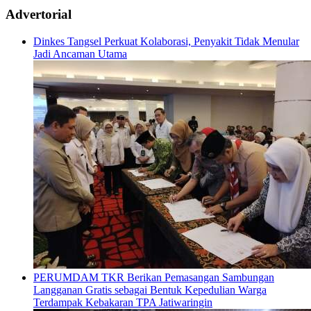
Advertorial
Dinkes Tangsel Perkuat Kolaborasi, Penyakit Tidak Menular
Jadi Ancaman Utama
PERUMDAM TKR Berikan Pemasangan Sambungan
Langganan Gratis sebagai Bentuk Kepedulian Warga
Terdampak Kebakaran TPA Jatiwaringin