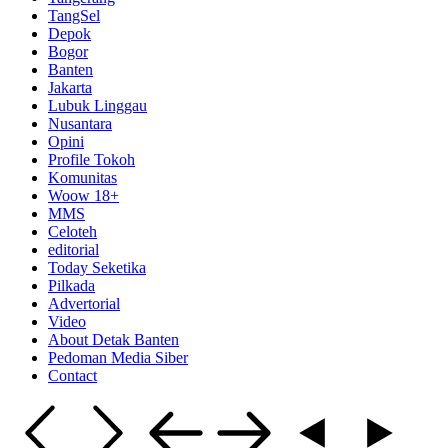
TangSel
Depok
Bogor
Banten
Jakarta
Lubuk Linggau
Nusantara
Opini
Profile Tokoh
Komunitas
Woow 18+
MMS
Celoteh
editorial
Today Seketika
Pilkada
Advertorial
Video
About Detak Banten
Pedoman Media Siber
Contact