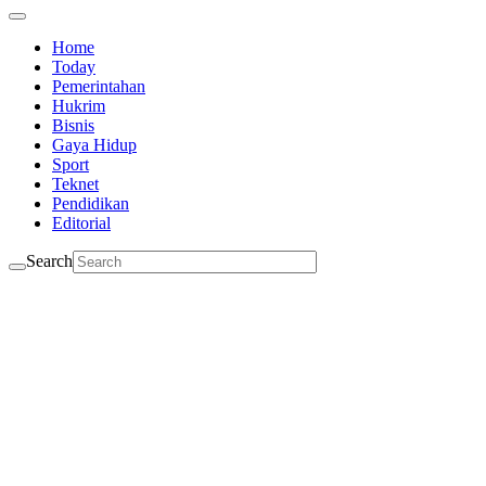
Home
Today
Pemerintahan
Hukrim
Bisnis
Gaya Hidup
Sport
Teknet
Pendidikan
Editorial
Search