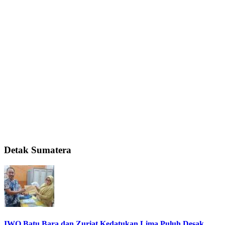
Detak Sumatera
IWO Batu Bara dan Zuriat Kedatukan Lima Puluh Desak