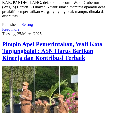
KAB. PANDEGLANG, detakbanten.com - Wakil Gubernur
(Wagub) Banten A Dimyati Natakusumah meminta aparatur desa
proaktif memperhatikan warganya yang tidak mampu, dhuafa dan
disabilitas.
Published in
Serang
Read more...
Tuesday, 25/March/2025
Pimpin Apel Pemerintahan, Wali Kota
Tanjungbalai : ASN Harus Berikan
Kinerja dan Kontribusi Terbaik