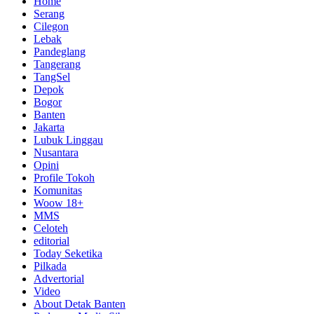
Home
Serang
Cilegon
Lebak
Pandeglang
Tangerang
TangSel
Depok
Bogor
Banten
Jakarta
Lubuk Linggau
Nusantara
Opini
Profile Tokoh
Komunitas
Woow 18+
MMS
Celoteh
editorial
Today Seketika
Pilkada
Advertorial
Video
About Detak Banten