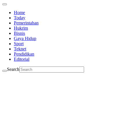
Home
Today
Pemerintahan
Hukrim
Bisnis
Gaya Hidup
Sport
Teknet
Pendidikan
Editorial
Search