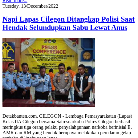
Read more...
Tuesday, 13/December/2022
Napi Lapas Cilegon Ditangkap Polisi Saat
Hendak Selundupkan Sabu Lewat Anus
Detakbanten.com, CILEGON - Lembaga Pemasyarakatan (Lapas)
Kelas IIA Cilegon bersama Satresnarkoba Polres Cilegon berhasil
meringkus tiga orang pelaku penyalahgunaan narkoba berinisial E,
AMR dan RM yang hendak berupaya melakukan peredaran gelap