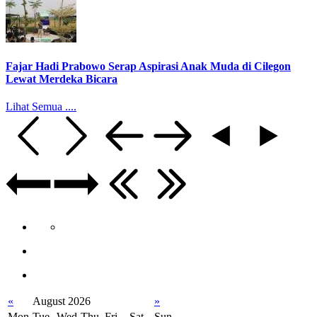
Fajar Hadi Prabowo Serap Aspirasi Anak Muda di Cilegon
Lewat Merdeka Bicara
Lihat Semua ....
«
August 2026
»
Mon
Tue
Wed
Thu
Fri
Sat
Sun