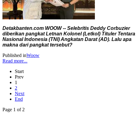
Detakbanten.com WOOW -- Selebritis Deddy Corbuzier
diberikan pangkat Letnan Kolonel (Letkol) Tituler Tentara
Nasional Indonesia (TNI) Angkatan Darat (AD). Lalu apa
makna dari pangkat tersebut?
Published in
Woow
Read more...
Start
Prev
1
2
Next
End
Page 1 of 2