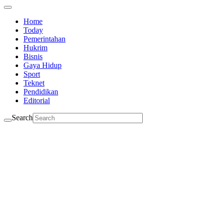
Home
Today
Pemerintahan
Hukrim
Bisnis
Gaya Hidup
Sport
Teknet
Pendidikan
Editorial
Search