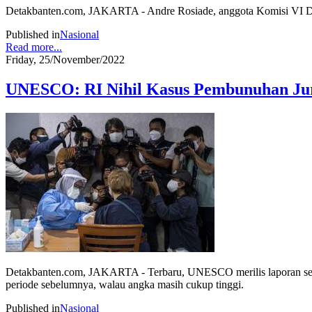
Detakbanten.com, JAKARTA - Andre Rosiade, anggota Komisi VI DPR R
Published in
Nasional
Read more...
Friday, 25/November/2022
UNESCO: RI Nihil Kasus Pembunuhan Jur
Detakbanten.com, JAKARTA - Terbaru, UNESCO merilis laporan sebany
periode sebelumnya, walau angka masih cukup tinggi.
Published in
Nasional