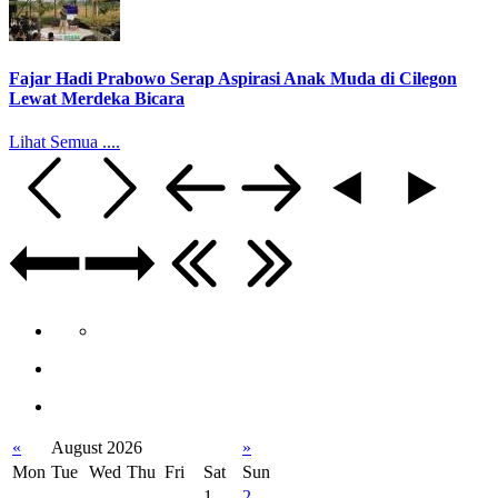
Fajar Hadi Prabowo Serap Aspirasi Anak Muda di Cilegon
Lewat Merdeka Bicara
Lihat Semua ....
«
August 2026
»
Mon
Tue
Wed
Thu
Fri
Sat
Sun
1
2