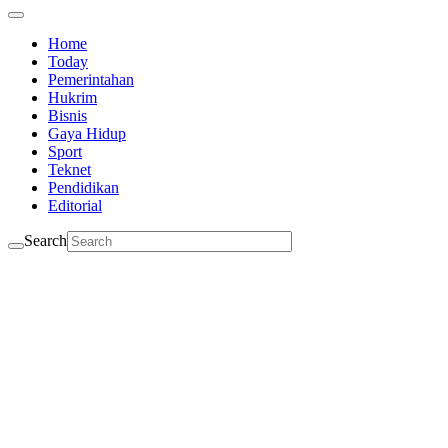
Home
Today
Pemerintahan
Hukrim
Bisnis
Gaya Hidup
Sport
Teknet
Pendidikan
Editorial
Search