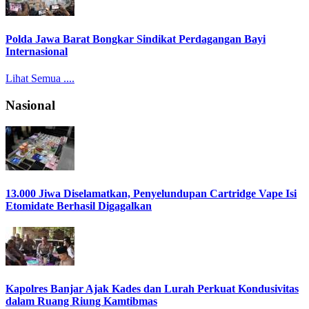
Polda Jawa Barat Bongkar Sindikat Perdagangan Bayi
Internasional
Lihat Semua ....
Nasional
13.000 Jiwa Diselamatkan, Penyelundupan Cartridge Vape Isi
Etomidate Berhasil Digagalkan
Kapolres Banjar Ajak Kades dan Lurah Perkuat Kondusivitas
dalam Ruang Riung Kamtibmas