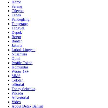
Home
Serang
Cilegon
Lebak
Pandeglang
Tangerang
TangSel
Depok
Bogor
Banten
Jakarta
Lubuk Linggau
Nusantara
Opini
Profile Tokoh
Komunitas
Woow 18+
MMS
Celoteh
editorial
Today Seketika
Pilkada
Advertorial
Video
About Detak Banten