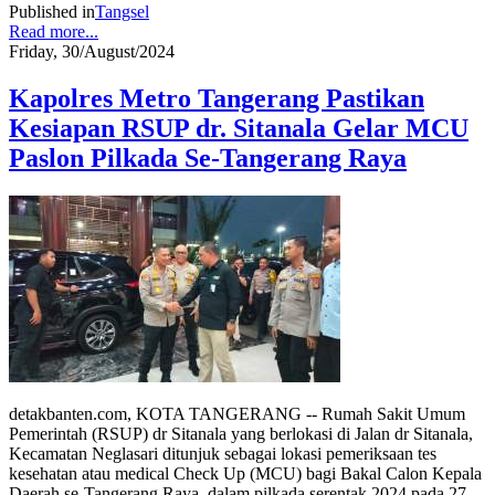
Published in
Tangsel
Read more...
Friday, 30/August/2024
Kapolres Metro Tangerang Pastikan
Kesiapan RSUP dr. Sitanala Gelar MCU
Paslon Pilkada Se-Tangerang Raya
detakbanten.com, KOTA TANGERANG -- Rumah Sakit Umum
Pemerintah (RSUP) dr Sitanala yang berlokasi di Jalan dr Sitanala,
Kecamatan Neglasari ditunjuk sebagai lokasi pemeriksaan tes
kesehatan atau medical Check Up (MCU) bagi Bakal Calon Kepala
Daerah se-Tangerang Raya, dalam pilkada serentak 2024 pada 27