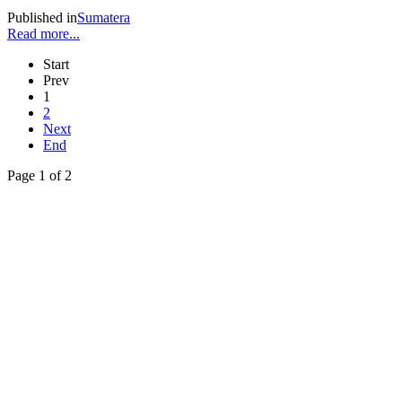
Published in
Sumatera
Read more...
Start
Prev
1
2
Next
End
Page 1 of 2