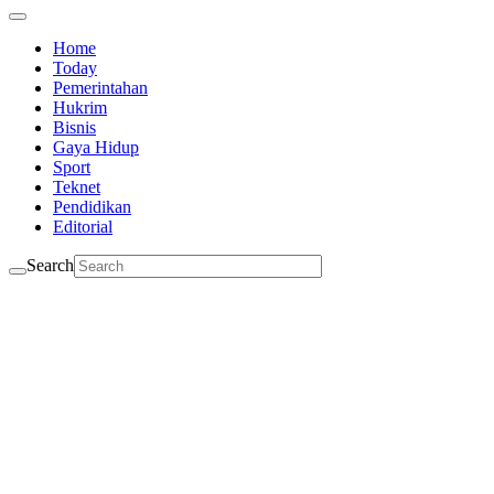
Home
Today
Pemerintahan
Hukrim
Bisnis
Gaya Hidup
Sport
Teknet
Pendidikan
Editorial
Search