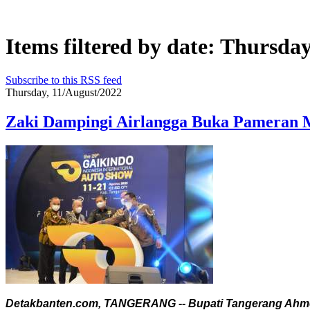
Items filtered by date: Thursda
Subscribe to this RSS feed
Thursday, 11/August/2022
Zaki Dampingi Airlangga Buka Pameran M
Detakbanten.com, TANGERANG -- Bupati Tangerang Ahmed