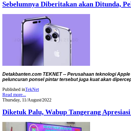
Sebelumnya Diberitakan akan Ditunda, Pel
Detakbanten.com TEKNET -- Perusahaan teknologi Apple d
peluncuran ponsel pintar tersebut juga kuat akan dipercep
Published in
TekNet
Read more...
Thursday, 11/August/2022
Diketuk Palu, Wabup Tangerang Apresias