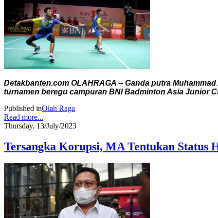
Detakbanten.com OLAHRAGA -- Ganda putra Muhammad Al F
turnamen beregu campuran BNI Badminton Asia Junior C
Published in
Olah Raga
Read more...
Thursday, 13/July/2023
Tersangka Korupsi, MA Tentukan Status H