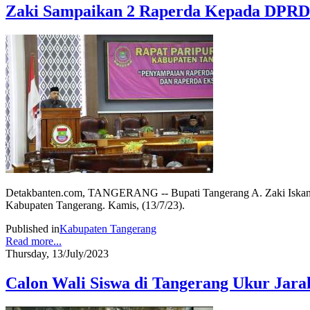
Zaki Sampaikan 2 Raperda Kepada DPRD
Detakbanten.com, TANGERANG -- Bupati Tangerang A. Zaki Iskan
Kabupaten Tangerang. Kamis, (13/7/23).
Published in
Kabupaten Tangerang
Read more...
Thursday, 13/July/2023
Calon Wali Siswa di Tangerang Ukur Jar