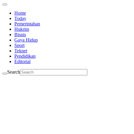
Home
Today
Pemerintahan
Hukrim
Bisnis
Gaya Hidup
Sport
Teknet
Pendidikan
Editorial
Search