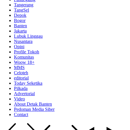
Tangerang
TangSel
Depok
Bogor
Banten
Jakarta
Lubuk Linggau
Nusantara
Opini
Profile Tokoh
Komunitas
Woow 18+
MMS
Celoteh
editorial
Today Seketika
Pilkada
Advertorial
Video
About Detak Banten
Pedoman Media Siber
Contact