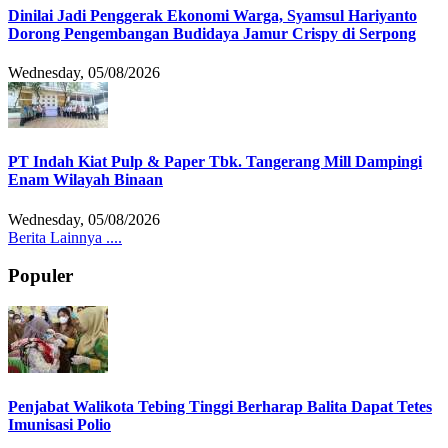
Dinilai Jadi Penggerak Ekonomi Warga, Syamsul Hariyanto
Dorong Pengembangan Budidaya Jamur Crispy di Serpong
Wednesday, 05/08/2026
PT Indah Kiat Pulp & Paper Tbk. Tangerang Mill Dampingi
Enam Wilayah Binaan
Wednesday, 05/08/2026
Berita Lainnya ....
Populer
Penjabat Walikota Tebing Tinggi Berharap Balita Dapat Tetes
Imunisasi Polio