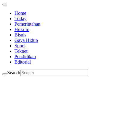
Home
Today
Pemerintahan
Hukrim
Bisnis
Gaya Hidup
Sport
Teknet
Pendidikan
Editorial
Search