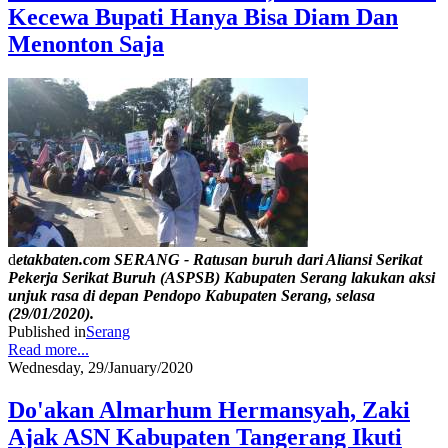
Kecewa Bupati Hanya Bisa Diam Dan
Menonton Saja
d
etakbaten.com SERANG - Ratusan buruh dari Aliansi Serikat
Pekerja Serikat Buruh (ASPSB) Kabupaten Serang lakukan aksi
unjuk rasa di depan Pendopo Kabupaten Serang, selasa
(29/01/2020).
Published in
Serang
Read more...
Wednesday, 29/January/2020
Do'akan Almarhum Hermansyah, Zaki
Ajak ASN Kabupaten Tangerang Ikuti