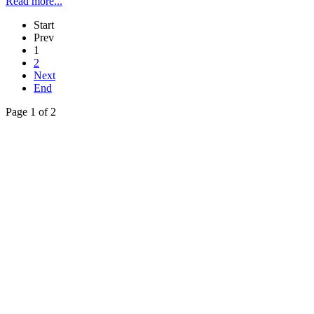
Read more...
Start
Prev
1
2
Next
End
Page 1 of 2