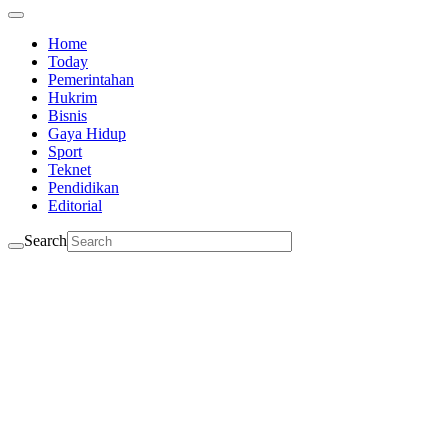
Home
Today
Pemerintahan
Hukrim
Bisnis
Gaya Hidup
Sport
Teknet
Pendidikan
Editorial
Search