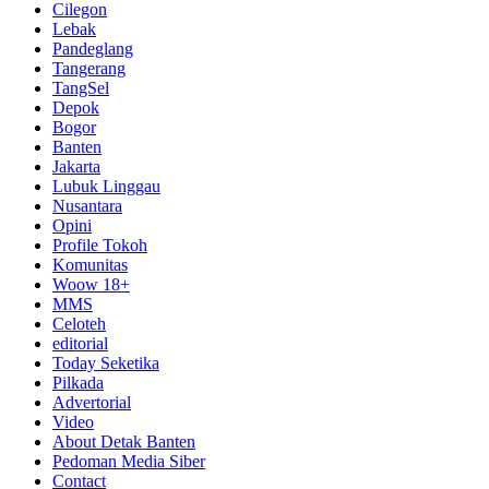
Cilegon
Lebak
Pandeglang
Tangerang
TangSel
Depok
Bogor
Banten
Jakarta
Lubuk Linggau
Nusantara
Opini
Profile Tokoh
Komunitas
Woow 18+
MMS
Celoteh
editorial
Today Seketika
Pilkada
Advertorial
Video
About Detak Banten
Pedoman Media Siber
Contact