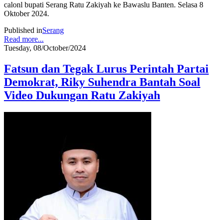
calonl bupati Serang Ratu Zakiyah ke Bawaslu Banten. Selasa 8
Oktober 2024.
Published in
Serang
Read more...
Tuesday, 08/October/2024
Fatsun dan Tegak Lurus Perintah Partai
Demokrat, Riky Suhendra Bantah Soal
Video Dukungan Ratu Zakiyah