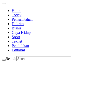
Home
Today
Pemerintahan
Hukrim
Bisnis
Gaya Hidup
Sport
Teknet
Pendidikan
Editorial
Search