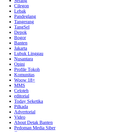
Serang
Cilegon
Lebak
Pandeglang
Tangerang
TangSel
Depok
Bogor
Banten
Jakarta
Lubuk Linggau
Nusantara
Opini
Profile Tokoh
Komunitas
Woow 18+
MMS
Celoteh
editorial
Today Seketika
Pilkada
Advertorial
Video
About Detak Banten
Pedoman Media Siber