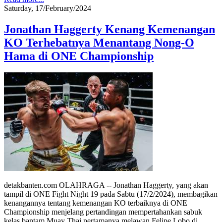
Saturday, 17/February/2024
Jonathan Haggerty Kenang Kemenangan
KO Terhebatnya Menantang Nong-O
Hama di ONE Championship
detakbanten.com OLAHRAGA -- Jonathan Haggerty, yang akan
tampil di ONE Fight Night 19 pada Sabtu (17/2/2024), membagikan
kenangannya tentang kemenangan KO terbaiknya di ONE
Championship menjelang pertandingan mempertahankan sabuk
kelas bantam Muay Thai pertamanya melawan Felipe Lobo di