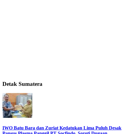
Detak Sumatera
IWO Batu Bara dan Zuriat Kedatukan Lima Puluh Desak
Pansus Plasma Panggil PT Socfindo, Soroti Dugaan