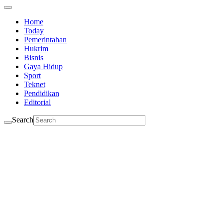
Home
Today
Pemerintahan
Hukrim
Bisnis
Gaya Hidup
Sport
Teknet
Pendidikan
Editorial
Search