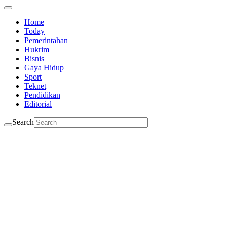
Home
Today
Pemerintahan
Hukrim
Bisnis
Gaya Hidup
Sport
Teknet
Pendidikan
Editorial
Search