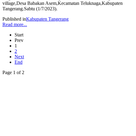
village,Desa Babakan Asem,Kecamatan Teluknaga,Kabupaten
Tangerang.Sabtu (1/7/2023).
Published in
Kabupaten Tangerang
Read more...
Start
Prev
1
2
Next
End
Page 1 of 2