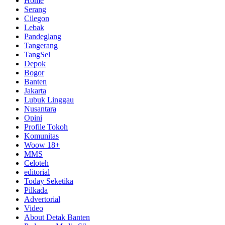
Home
Serang
Cilegon
Lebak
Pandeglang
Tangerang
TangSel
Depok
Bogor
Banten
Jakarta
Lubuk Linggau
Nusantara
Opini
Profile Tokoh
Komunitas
Woow 18+
MMS
Celoteh
editorial
Today Seketika
Pilkada
Advertorial
Video
About Detak Banten