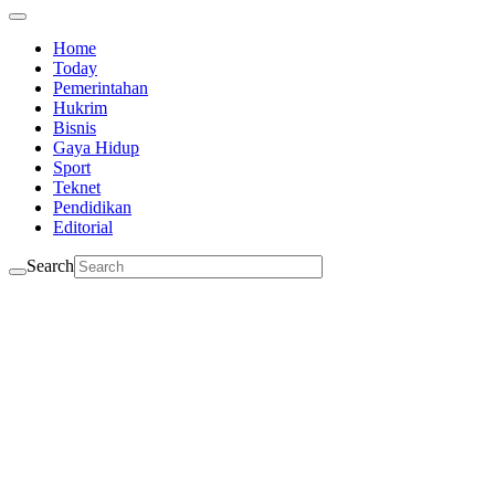
Home
Today
Pemerintahan
Hukrim
Bisnis
Gaya Hidup
Sport
Teknet
Pendidikan
Editorial
Search