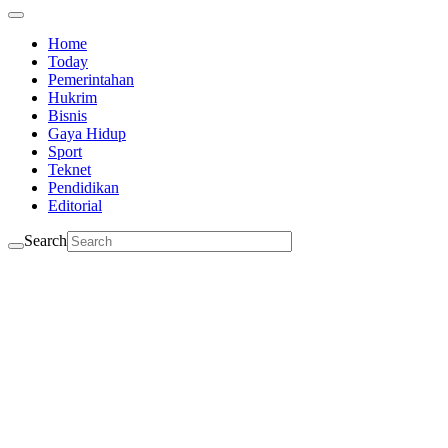
Home
Today
Pemerintahan
Hukrim
Bisnis
Gaya Hidup
Sport
Teknet
Pendidikan
Editorial
Search