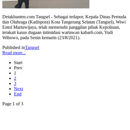
Detakbanten.com Tangsel - Sebagai terlapor, Kepala Dinas Pemuda
dan Olahraga (Kadispora) Kota Tangerang Selatan (Tangsel), Wiwi
Entol Martawijaya, telah memenuhi panggilan pihak Kepolisian,
terakait kasus dugaan intimidasi wartawan kabar6.com, Yudi
Wibowo, pada Senin kemarin (23/8/2021).
Published in
Tangsel
Read more...
Start
Prev
1
2
3
Next
End
Page 1 of 3