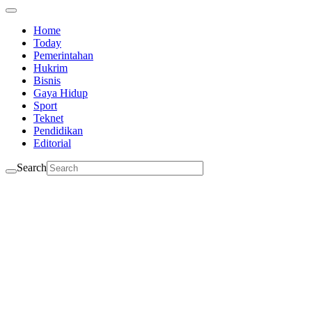
Home
Today
Pemerintahan
Hukrim
Bisnis
Gaya Hidup
Sport
Teknet
Pendidikan
Editorial
Search